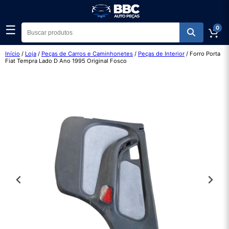
☰
0
Início
/
Loja
/
Peças de Carros e Caminhonetes
/
Peças de Interior
/ Forro Porta
Fiat Tempra Lado D Ano 1995 Original Fosco