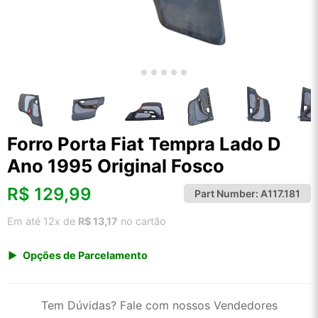
Forro Porta Fiat Tempra Lado D
Ano 1995 Original Fosco
R$
129,99
Part Number:
A117.181
Em até 12x de
R$ 13,17
no cartão
Opções de Parcelamento
1x de R$ 129,99 s/ juros
2x de R$ 69,96
Tem Dúvidas? Fale com nossos Vendedores
3x de R$ 47,33