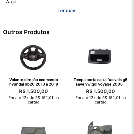
A ga...
Ler mais
Outros Produtos
Volante direção ccomando
Tampa porta caixa fusíveis g5
hyundai hb20 2013 a 2019
save vw gol voyage 2008 a
2008
R$
1.500,00
R$
1.500,00
Em até 12x de R$ 152,01 no
Em até 12x de R$ 152,01 no
cartão
cartão