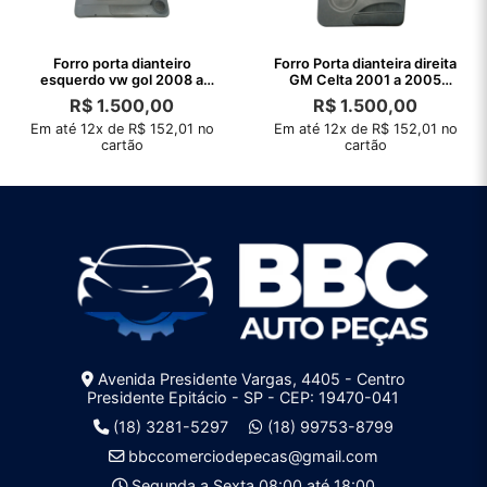
Forro porta dianteiro
Forro Porta dianteira direita
esquerdo vw gol 2008 a
GM Celta 2001 a 2005
2010 original
original
R$
1.500,00
R$
1.500,00
Em até 12x de R$ 152,01 no
Em até 12x de R$ 152,01 no
cartão
cartão
Avenida Presidente Vargas, 4405 - Centro
Presidente Epitácio - SP - CEP: 19470-041
(18) 3281-5297
(18) 99753-8799
bbccomerciodepecas@gmail.com
Segunda a Sexta 08:00 até 18:00