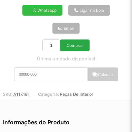
4x de R$ 36,03
Whatsapp
Ligar na Loja
5x de R$ 29,20
6x de R$ 24,62
Email
7x de R$ 21,30
8x de R$ 18,89
9x de R$ 17,00
Comprar
Quantidade
10x de R$ 15,42
Última unidade disponível
11x de R$ 14,19
12x de R$ 13,17
Calcular
SKU:
A117.181
Categoria:
Peças De Interior
Informações do Produto