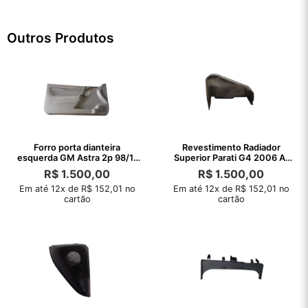
Outros Produtos
Forro porta dianteira
Revestimento Radiador
esquerda GM Astra 2p 98/11
Superior Parati G4 2006 A.
C/detalhes
2002
R$
1.500,00
R$
1.500,00
Em até 12x de R$ 152,01 no
Em até 12x de R$ 152,01 no
cartão
cartão