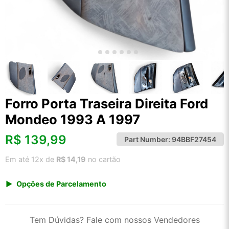
Forro Porta Traseira Direita Ford
Mondeo 1993 A 1997
R$
139,99
Part Number:
94BBF27454
Em até 12x de
R$ 14,19
no cartão
Opções de Parcelamento
1x de R$ 139,99 s/ juros
2x de R$ 75,34
Tem Dúvidas? Fale com nossos Vendedores
3x de R$ 50,97