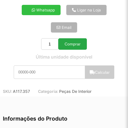
4x de R$ 38,80
Whatsapp
Ligar na Loja
5x de R$ 31,44
6x de R$ 26,52
Email
7x de R$ 22,94
8x de R$ 20,34
9x de R$ 18,31
Comprar
Quantidade
10x de R$ 16,61
Última unidade disponível
11x de R$ 15,29
12x de R$ 14,19
Calcular
SKU:
A117.357
Categoria:
Peças De Interior
Informações do Produto