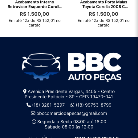
Acabamento Interno
Acabamento Porta Malas
Retrovisor Esquerdo Corolla
Toyota Corolla 2008 C
2003 A 2008
Detalhe
R$
1.500,00
R$
1.500,00
Em até 12x de R$ 152,01 no
Em até 12x de R$ 152,01 no
cartão
cartão
Avenida Presidente Vargas, 4405 - Centro
Presidente Epitácio - SP - CEP: 19470-041
(18) 3281-5297
(18) 99753-8799
bbccomerciodepecas@gmail.com
Segunda a Sexta 08:00 até 18:00
Sábado 08:00 às 12:00