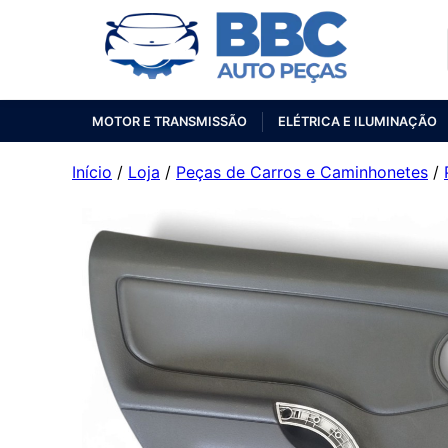
MOTOR E TRANSMISSÃO
ELÉTRICA E ILUMINAÇÃO
Início
/
Loja
/
Peças de Carros e Caminhonetes
/