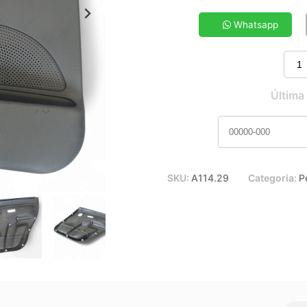
5x de R$ 29,20
7x de R$ 21,30
Whatsapp
9x de R$ 17,00
11x de R$ 14,19
Última
SKU:
A114.29
Categoria:
P