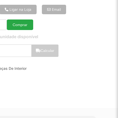
6x de R$ 24,62
8x de R$ 18,89
Ligar na Loja
Email
10x de R$ 15,42
12x de R$ 13,17
Comprar
Quantidade
 unidade disponível
Calcular
eças De Interior