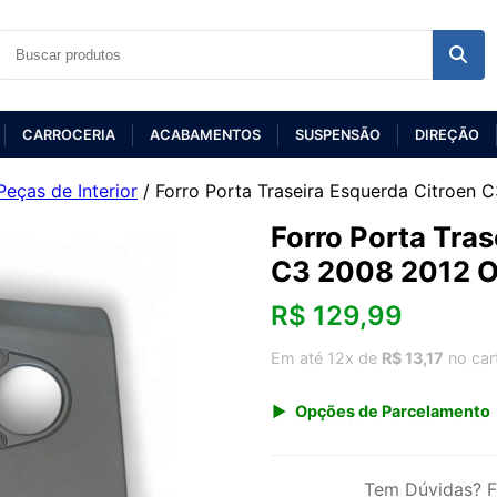
CARROCERIA
ACABAMENTOS
SUSPENSÃO
DIREÇÃO
Peças de Interior
/ Forro Porta Traseira Esquerda Citroen C
Forro Porta Tras
C3 2008 2012 Or
R$
129,99
Em até 12x de
R$ 13,17
no car
Opções de Parcelamento
1x de R$ 129,99 s/ juros
3x de R$ 47,33
Tem Dúvidas? F