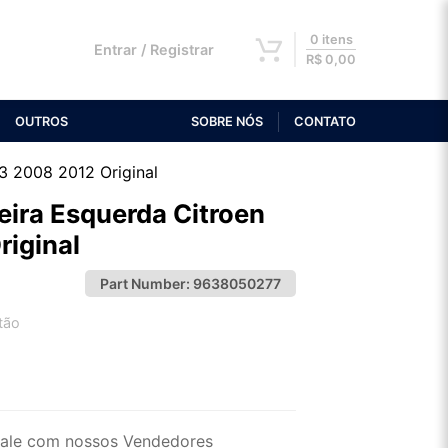
0 itens
Entrar / Registrar
R$
0,00
OUTROS
SOBRE NÓS
CONTATO
3 2008 2012 Original
eira Esquerda Citroen
iginal
Part Number:
9638050277
tão
2x de R$ 69,96
4x de R$ 36,03
ale com nossos Vendedores