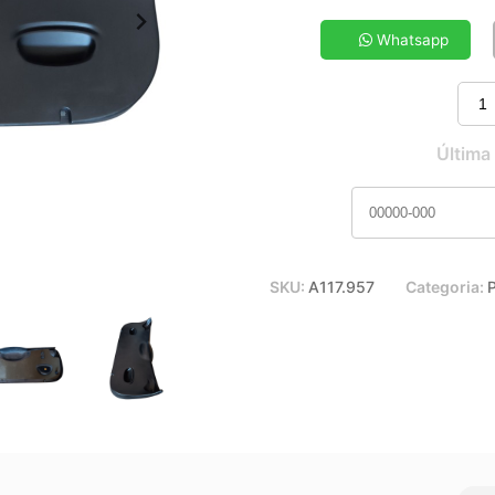
5x de R$ 40,43
7x de R$ 29,50
Whatsapp
9x de R$ 23,54
11x de R$ 19,65
Última
SKU:
A117.957
Categoria:
P