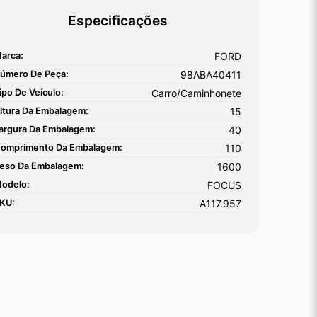
Especificações
arca:
FORD
úmero De Peça:
98ABA40411
ipo De Veículo:
Carro/Caminhonete
ltura Da Embalagem:
15
argura Da Embalagem:
40
omprimento Da Embalagem:
110
eso Da Embalagem:
1600
odelo:
FOCUS
KU:
A117.957