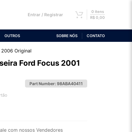
0 itens
Entrar / Registrar
R$
0,00
OUTROS
SOBRE NÓS
CONTATO
 2006 Original
seira Ford Focus 2001
Part Number:
98ABA40411
rtão
2x de R$ 96,87
4x de R$ 49,88
ale com nossos Vendedores