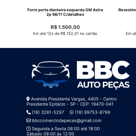
Forro porta dianteira esquerda GM Astra
Revestiment
2p 98/11 C/detalhes
R$
1.500,00
Em até 12x de R$ 152,01 no cartão
Em at
Avenida Presidente Vargas, 4405 - Centro
Presidente Epitácio - SP - CEP: 19470-041
(18) 3281-5297
(18) 99753-8799
bbccomerciodepecas@gmail.com
Segunda a Sexta 08:00 até 18:00
Sábado 08:00 às 12:00