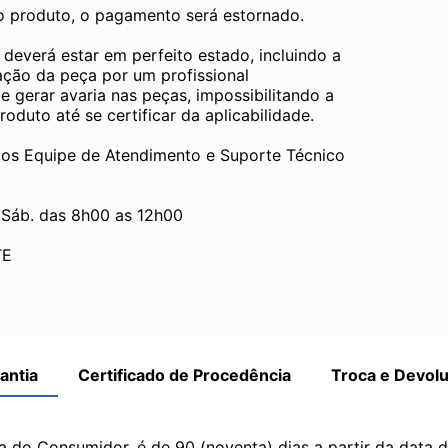
 o produto, o pagamento será estornado.
verá estar em perfeito estado, incluindo a 
ão da peça por um profissional 
gerar avaria nas peças, impossibilitando a 
duto até se certificar da aplicabilidade.
Equipe de Atendimento e Suporte Técnico 
 Sáb. das 8h00 as 12h00
TE
antia
Certificado de Procedência
Troca e Devol
a do Consumidor, é de 90 (noventa) dias a partir da data 