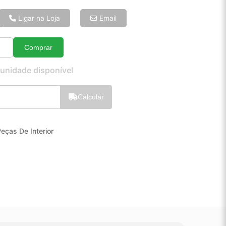
6x de R$ 34,09
8x de R$ 26,15
Ligar na Loja
Email
10x de R$ 21,36
12x de R$ 18,24
Comprar
Quantidade
 unidade disponível
Calcular
eças De Interior