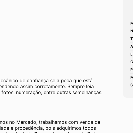
M
N
T
A
L
C
P
M
mecânico de confiança se a peça que está 
S
tendendo assim corretamente. Sempre leia 
 fotos, numeração, entre outras semelhanças. 
os no Mercado, trabalhamos com venda de 
dade e procedência, pois adquirimos todos 