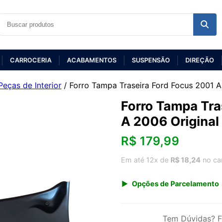
CARROCERIA
ACABAMENTOS
SUSPENSÃO
DIREÇÃO
Peças de Interior
/ Forro Tampa Traseira Ford Focus 2001 A
Forro Tampa Tra
A 2006 Original
R$
179,99
Em até 12x de
R$ 18,24
no ca
Opções de Parcelamento
1x de R$ 179,99 s/ juros
3x de R$ 65,53
Tem Dúvidas? F