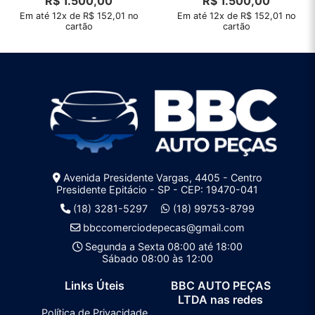
R$
1.500,00
R$
1.500,00
Em até 12x de R$ 152,01 no
Em até 12x de R$ 152,01 no
cartão
cartão
Avenida Presidente Vargas, 4405 - Centro
Presidente Epitácio - SP - CEP: 19470-041
(18) 3281-5297
(18) 99753-8799
bbccomerciodepecas@gmail.com
Segunda a Sexta 08:00 até 18:00
Sábado 08:00 às 12:00
Links Úteis
BBC AUTO PEÇAS
LTDA nas redes
Política de Privacidade