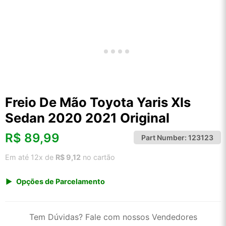
Freio De Mão Toyota Yaris Xls
Sedan 2020 2021 Original
R$
89,99
Part Number:
123123
Em até 12x de
R$ 9,12
no cartão
Opções de Parcelamento
1x de R$ 89,99 s/ juros
2x de R$ 48,43
Tem Dúvidas? Fale com nossos Vendedores
3x de R$ 32,77