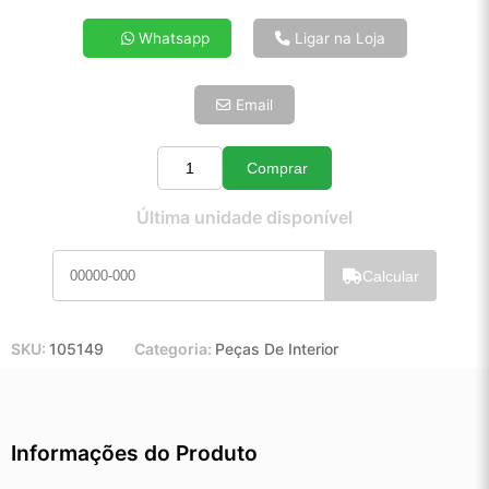
4x de R$ 24,94
Whatsapp
Ligar na Loja
5x de R$ 20,21
6x de R$ 17,05
Email
7x de R$ 14,75
8x de R$ 13,07
9x de R$ 11,77
Comprar
Quantidade
10x de R$ 10,68
Última unidade disponível
11x de R$ 9,83
12x de R$ 9,12
Calcular
SKU:
105149
Categoria:
Peças De Interior
Informações do Produto