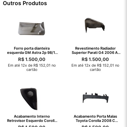
Outros Produtos
Forro porta dianteira
Revestimento Radiador
esquerda GM Astra 2p 98/11
Superior Parati G4 2006 A.
C/detalhes
2002
R$
1.500,00
R$
1.500,00
Em até 12x de R$ 152,01 no
Em até 12x de R$ 152,01 no
cartão
cartão
Acabamento Interno
Acabamento Porta Malas
Retrovisor Esquerdo Corolla
Toyota Corolla 2008 C
2003 A 2008
Detalhe