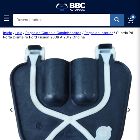
☰
0
Início
/
Loja
/
Peças de Carros e Caminhonetes
/
Peças de Interior
/ Guarda Pó
Porta Dianteiro Ford Fusion 2006 A 2012 Original