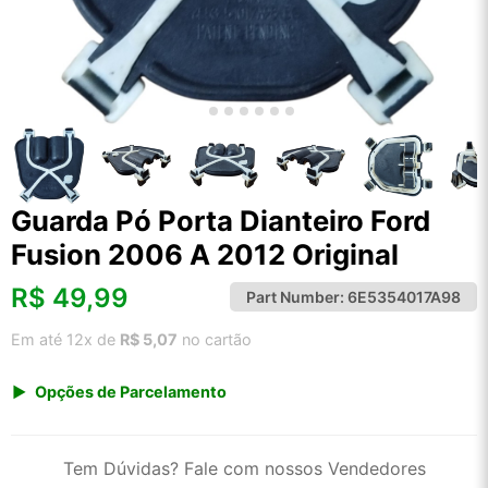
Guarda Pó Porta Dianteiro Ford
Fusion 2006 A 2012 Original
R$
49,99
Part Number:
6E5354017A98
Em até 12x de
R$ 5,07
no cartão
Opções de Parcelamento
1x de R$ 49,99 s/ juros
2x de R$ 26,90
Tem Dúvidas? Fale com nossos Vendedores
3x de R$ 18,20