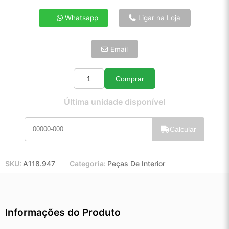
4x de R$ 13,85
Whatsapp
Ligar na Loja
5x de R$ 11,23
6x de R$ 9,47
Email
7x de R$ 8,19
8x de R$ 7,26
9x de R$ 6,54
Comprar
Quantidade
10x de R$ 5,93
Última unidade disponível
11x de R$ 5,46
12x de R$ 5,07
Calcular
SKU:
A118.947
Categoria:
Peças De Interior
Informações do Produto