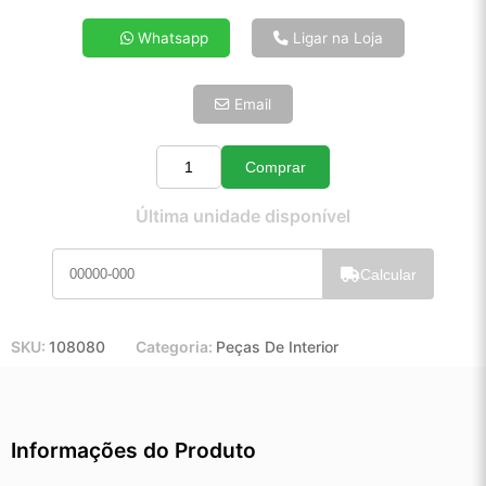
4x de R$ 22,17
Whatsapp
Ligar na Loja
5x de R$ 17,97
6x de R$ 15,15
Email
7x de R$ 13,11
8x de R$ 11,62
9x de R$ 10,46
Comprar
Quantidade
10x de R$ 9,49
Última unidade disponível
11x de R$ 8,73
12x de R$ 8,11
Calcular
SKU:
108080
Categoria:
Peças De Interior
Informações do Produto