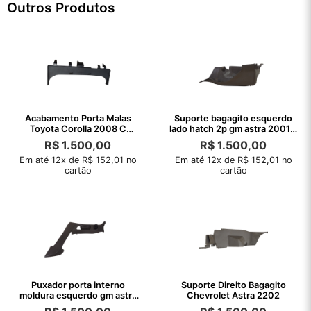
Outros Produtos
Acabamento Porta Malas
Suporte bagagito esquerdo
Toyota Corolla 2008 C
lado hatch 2p gm astra 2001 a
Detalhe
2001
R$
1.500,00
R$
1.500,00
Em até 12x de R$ 152,01 no
Em até 12x de R$ 152,01 no
cartão
cartão
Puxador porta interno
Suporte Direito Bagagito
moldura esquerdo gm astra
Chevrolet Astra 2202
1999 a 2011