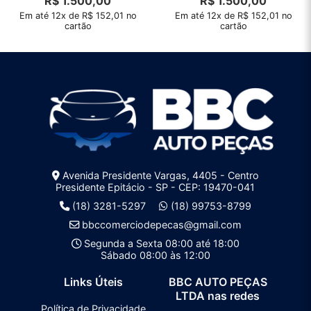
R$
1.500,00
R$
1.500,00
Em até 12x de R$ 152,01 no
Em até 12x de R$ 152,01 no
cartão
cartão
Avenida Presidente Vargas, 4405 - Centro
Presidente Epitácio - SP - CEP: 19470-041
(18) 3281-5297
(18) 99753-8799
bbccomerciodepecas@gmail.com
Segunda a Sexta 08:00 até 18:00
Sábado 08:00 às 12:00
Links Úteis
BBC AUTO PEÇAS
LTDA nas redes
Política de Privacidade