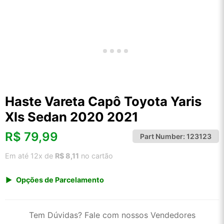
Haste Vareta Capô Toyota Yaris
Xls Sedan 2020 2021
R$
79,99
Part Number:
123123
Em até 12x de
R$ 8,11
no cartão
Opções de Parcelamento
1x de R$ 79,99 s/ juros
2x de R$ 43,05
Tem Dúvidas? Fale com nossos Vendedores
3x de R$ 29,12