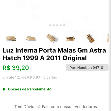
Luz Interna Porta Malas Gm Astra
Hatch 1999 A 2011 Original
R$
39,20
Part Number:
947101
Em até 12x de
R$ 3,97
no cartão
Opções de Parcelamento
1x de R$ 39,20 s/ juros
2x de R$ 21,10
Tem Dúvidas? Fale com nossos Vendedores
3x de R$ 14,27