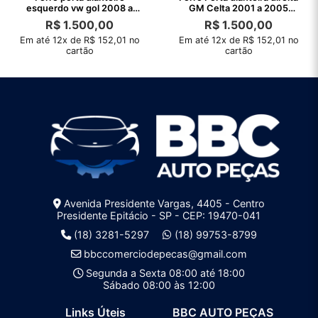
esquerdo vw gol 2008 a
GM Celta 2001 a 2005
2010 original
original
R$
1.500,00
R$
1.500,00
Em até 12x de R$ 152,01 no
Em até 12x de R$ 152,01 no
cartão
cartão
Avenida Presidente Vargas, 4405 - Centro
Presidente Epitácio - SP - CEP: 19470-041
(18) 3281-5297
(18) 99753-8799
bbccomerciodepecas@gmail.com
Segunda a Sexta 08:00 até 18:00
Sábado 08:00 às 12:00
Links Úteis
BBC AUTO PEÇAS