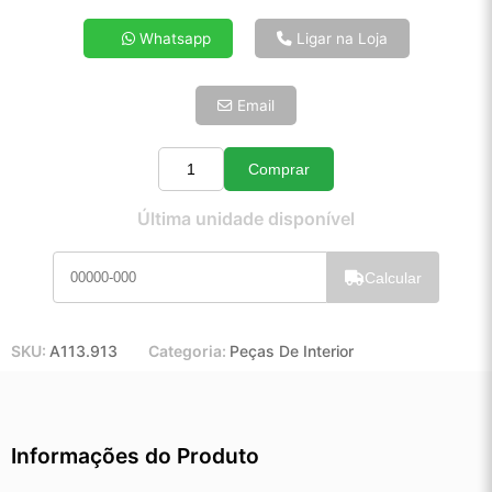
4x de R$ 10,86
Whatsapp
Ligar na Loja
5x de R$ 8,81
6x de R$ 7,43
Email
7x de R$ 6,42
8x de R$ 5,70
9x de R$ 5,13
Comprar
Quantidade
10x de R$ 4,65
Última unidade disponível
11x de R$ 4,28
12x de R$ 3,97
Calcular
SKU:
A113.913
Categoria:
Peças De Interior
Informações do Produto