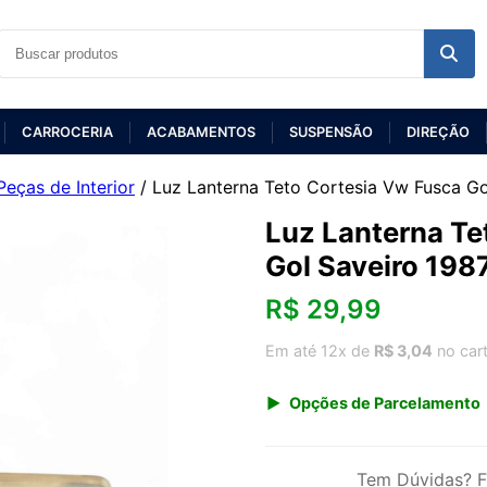
CARROCERIA
ACABAMENTOS
SUSPENSÃO
DIREÇÃO
Peças de Interior
/ Luz Lanterna Teto Cortesia Vw Fusca G
Luz Lanterna Te
Gol Saveiro 198
R$
29,99
Em até 12x de
R$ 3,04
no car
Opções de Parcelamento
1x de R$ 29,99 s/ juros
3x de R$ 10,92
Tem Dúvidas? F