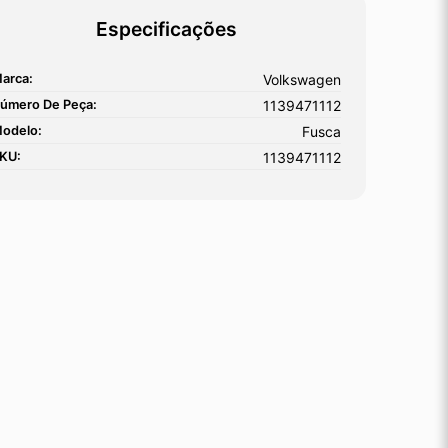
Especificações
arca:
Volkswagen
úmero De Peça:
1139471112
odelo:
Fusca
KU:
1139471112