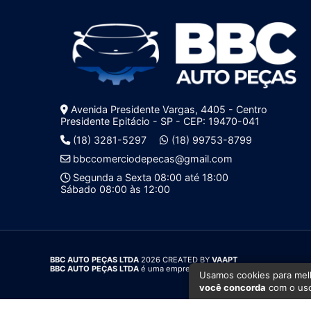
Avenida Presidente Vargas, 4405 - Centro
Presidente Epitácio - SP - CEP: 19470-041
(18) 3281-5297
(18) 99753-8799
bbccomerciodepecas@gmail.com
Segunda a Sexta 08:00 até 18:00
Sábado 08:00 às 12:00
BBC AUTO PEÇAS LTDA
2026 CREATED BY
VAAPT
BBC AUTO PEÇAS LTDA
é uma empresa inscrita no CNPJ
00.319.468
Usamos cookies para melh
você concorda
com o uso