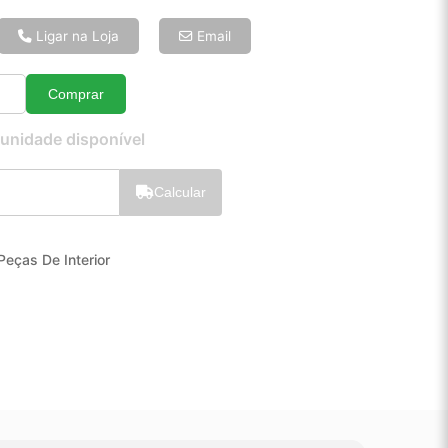
6x de R$ 5,68
8x de R$ 4,36
Ligar na Loja
Email
10x de R$ 3,56
12x de R$ 3,04
Comprar
Quantidade
 unidade disponível
Calcular
Peças De Interior