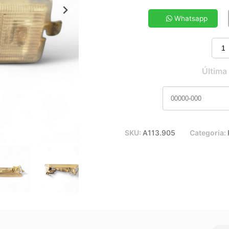
5x de R$ 6,74
7x de R$ 4,91
Whatsapp
9x de R$ 3,92
11x de R$ 3,27
Última
SKU:
A113.905
Categoria: