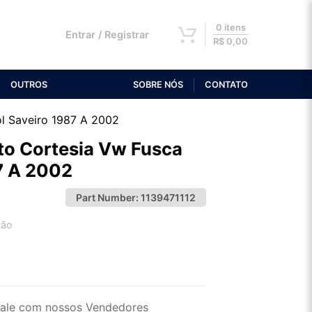
0 itens
Entrar / Registrar
R$
0,00
OUTROS
SOBRE NÓS
CONTATO
ol Saveiro 1987 A 2002
to Cortesia Vw Fusca
7 A 2002
Part Number:
1139471112
tão
2x de R$ 16,14
4x de R$ 8,31
ale com nossos Vendedores