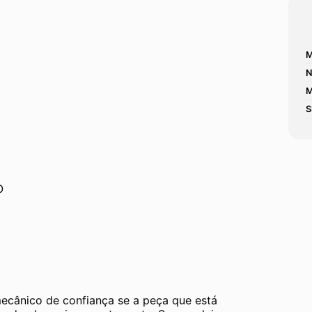
M
N
M
S
O
mecânico de confiança se a peça que está 