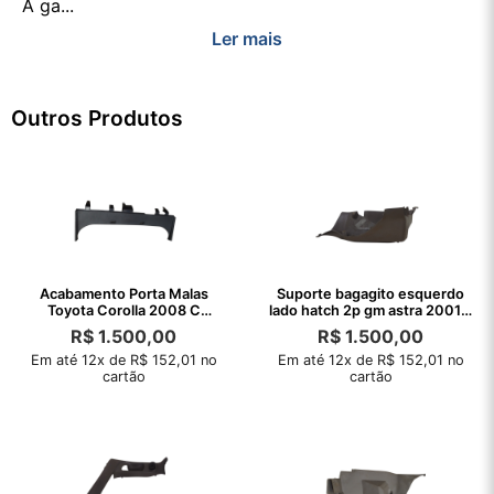
A ga...
Ler mais
Outros Produtos
Acabamento Porta Malas
Suporte bagagito esquerdo
Toyota Corolla 2008 C
lado hatch 2p gm astra 2001 a
Detalhe
2001
R$
1.500,00
R$
1.500,00
Em até 12x de R$ 152,01 no
Em até 12x de R$ 152,01 no
cartão
cartão