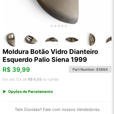
Moldura Botão Vidro Dianteiro
Esquerdo Palio Siena 1999
R$
39,99
Part Number:
83664
Em até 12x de
R$ 4,05
no cartão
Opções de Parcelamento
1x de R$ 39,99 s/ juros
2x de R$ 21,52
Tem Dúvidas? Fale com nossos Vendedores
3x de R$ 14,56