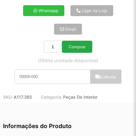
4x de R$ 11,08
Whatsapp
Ligar na Loja
5x de R$ 8,98
6x de R$ 7,57
Email
7x de R$ 6,55
8x de R$ 5,81
9x de R$ 5,23
Comprar
Quantidade
10x de R$ 4,74
Última unidade disponível
11x de R$ 4,37
12x de R$ 4,05
Calcular
SKU:
A117.385
Categoria:
Peças De Interior
Informações do Produto