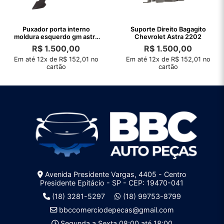
Puxador porta interno
Suporte Direito Bagagito
moldura esquerdo gm astra
Chevrolet Astra 2202
1999 a 2011
R$
1.500,00
R$
1.500,00
Em até 12x de R$ 152,01 no
Em até 12x de R$ 152,01 no
cartão
cartão
Avenida Presidente Vargas, 4405 - Centro
Presidente Epitácio - SP - CEP: 19470-041
(18) 3281-5297
(18) 99753-8799
bbccomerciodepecas@gmail.com
Segunda a Sexta 08:00 até 18:00