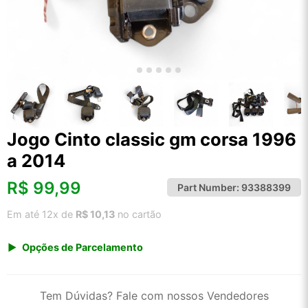
Jogo Cinto classic gm corsa 1996
a 2014
R$
99,99
Part Number:
93388399
Em até 12x de
R$ 10,13
no cartão
Opções de Parcelamento
1x de R$ 99,99 s/ juros
2x de R$ 53,81
Tem Dúvidas? Fale com nossos Vendedores
3x de R$ 36,41