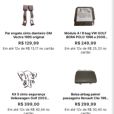
Par engate cinto dianteiro GM
Módulo A I R bag VW GOLF
Vectra 1995 original
BORA POLO 1996 a 2006
original
R$
129,99
R$
249,99
Em até 12x de R$ 13,17 no cartão
Em até 12x de R$ 25,33 no
cartão
Kit 5 cinto segurança
Bolsa airbag painel
Volkswagen Golf 2003
passageiro Renault Clio 1999
original
a 2006
R$
399,00
R$
299,99
Em até 12x de R$ 40,44 no
Em até 12x de R$ 30,40 no
cartão
cartão