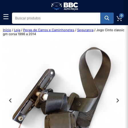
☰
0
Início
/
Loja
/
Peças de Carros e Caminhonetes
/
Segurança
/ Jogo Cinto classic
gm corsa 1996 a 2014