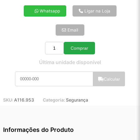
4x de R$ 27,71
Whatsapp
Ligar na Loja
5x de R$ 22,46
6x de R$ 18,94
Email
7x de R$ 16,39
8x de R$ 14,53
9x de R$ 13,08
Comprar
Quantidade
10x de R$ 11,86
Última unidade disponível
11x de R$ 10,92
12x de R$ 10,13
Calcular
SKU:
A116.953
Categoria:
Segurança
Informações do Produto