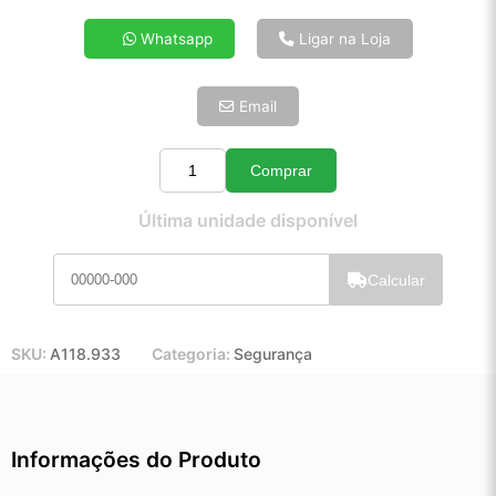
4x de R$ 55,43
Whatsapp
Ligar na Loja
5x de R$ 44,92
6x de R$ 37,88
Email
7x de R$ 32,78
8x de R$ 29,06
9x de R$ 26,15
Comprar
Quantidade
10x de R$ 23,73
Última unidade disponível
11x de R$ 21,84
12x de R$ 20,27
Calcular
SKU:
A118.933
Categoria:
Segurança
Informações do Produto