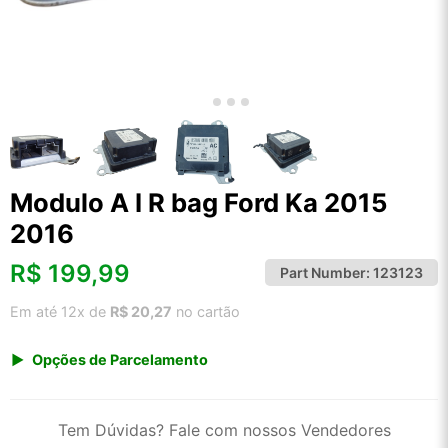
Modulo A I R bag Ford Ka 2015
2016
R$
199,99
Part Number:
123123
Em até 12x de
R$ 20,27
no cartão
Opções de Parcelamento
1x de R$ 199,99 s/ juros
2x de R$ 107,63
Tem Dúvidas? Fale com nossos Vendedores
3x de R$ 72,82