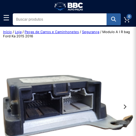
☰
0
Início
/
Loja
/
Peças de Carros e Caminhonetes
/
Segurança
/ Modulo A I R bag
Ford Ka 2015 2016