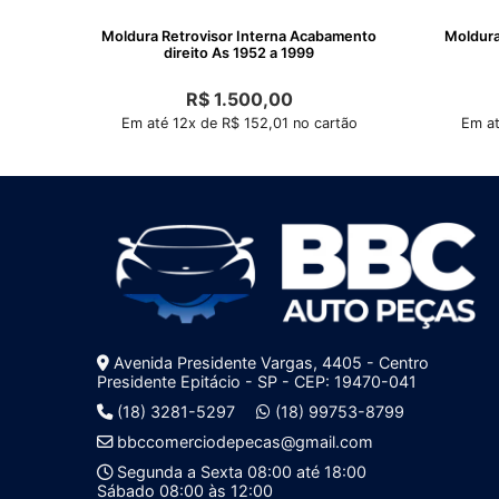
Moldura Retrovisor Interna Acabamento
Moldura
direito As 1952 a 1999
R$
1.500,00
Em até 12x de R$ 152,01 no cartão
Em at
Avenida Presidente Vargas, 4405 - Centro
Presidente Epitácio - SP - CEP: 19470-041
(18) 3281-5297
(18) 99753-8799
bbccomerciodepecas@gmail.com
Segunda a Sexta 08:00 até 18:00
Sábado 08:00 às 12:00