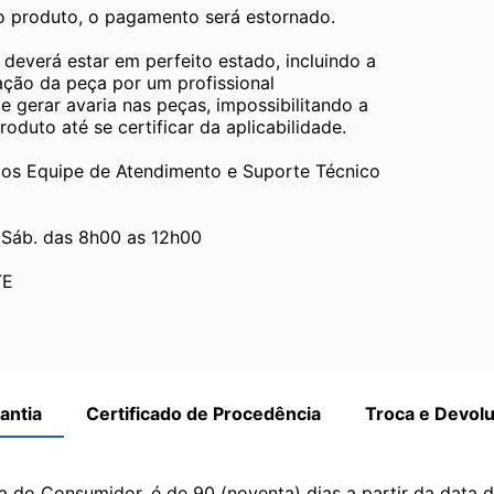
 o produto, o pagamento será estornado.
verá estar em perfeito estado, incluindo a 
ão da peça por um profissional 
gerar avaria nas peças, impossibilitando a 
duto até se certificar da aplicabilidade.
Equipe de Atendimento e Suporte Técnico 
 Sáb. das 8h00 as 12h00
TE
antia
Certificado de Procedência
Troca e Devol
a do Consumidor, é de 90 (noventa) dias a partir da data 