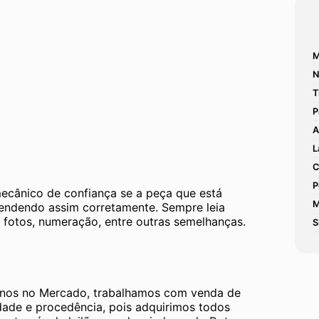
M
N
T
P
A
L
C
P
mecânico de confiança se a peça que está 
M
tendendo assim corretamente. Sempre leia 
 fotos, numeração, entre outras semelhanças. 
S
os no Mercado, trabalhamos com venda de 
dade e procedência, pois adquirimos todos 