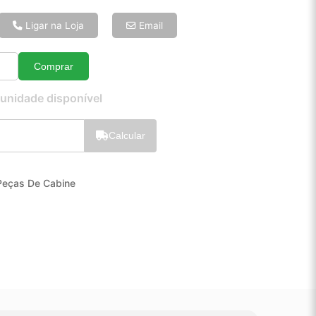
6x de R$ 14,96
8x de R$ 11,48
Ligar na Loja
Email
10x de R$ 9,37
12x de R$ 8,01
Comprar
Quantidade
 unidade disponível
Calcular
Peças De Cabine