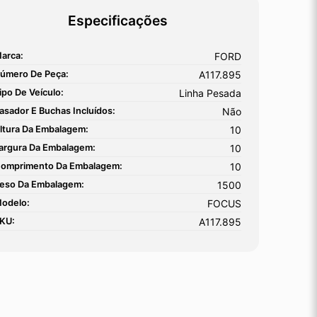
Especificações
arca:
FORD
úmero De Peça:
A117.895
ipo De Veículo:
Linha Pesada
asador E Buchas Incluídos:
Não
ltura Da Embalagem:
10
argura Da Embalagem:
10
omprimento Da Embalagem:
10
eso Da Embalagem:
1500
odelo:
FOCUS
KU:
A117.895