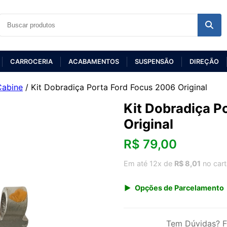
CARROCERIA
ACABAMENTOS
SUSPENSÃO
DIREÇÃO
Cabine
/ Kit Dobradiça Porta Ford Focus 2006 Original
Kit Dobradiça P
Original
R$
79,00
Em até 12x de
R$ 8,01
no car
Opções de Parcelamento
1x de R$ 79,00 s/ juros
3x de R$ 28,76
Tem Dúvidas? F