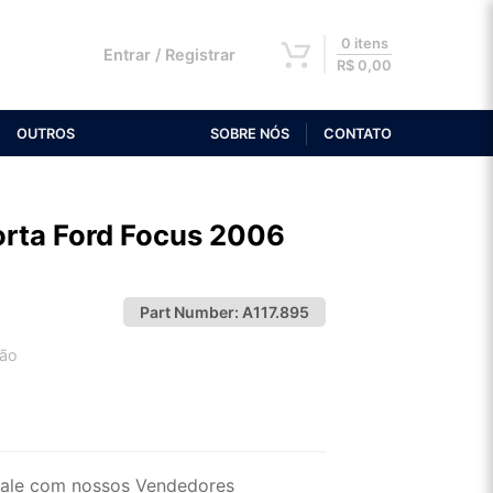
0 itens
Entrar / Registrar
R$
0,00
OUTROS
SOBRE NÓS
CONTATO
orta Ford Focus 2006
Part Number:
A117.895
tão
2x de R$ 42,52
4x de R$ 21,89
ale com nossos Vendedores