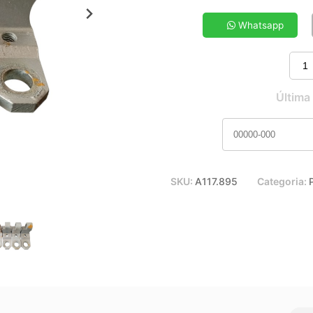
5x de R$ 17,74
7x de R$ 12,95
Whatsapp
9x de R$ 10,33
11x de R$ 8,63
Última
SKU:
A117.895
Categoria: