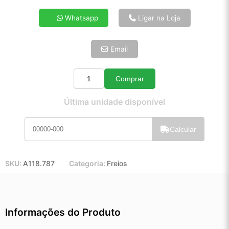
4x de R$ 83,14
Whatsapp
Ligar na Loja
5x de R$ 67,38
6x de R$ 56,82
Email
7x de R$ 49,16
8x de R$ 43,58
9x de R$ 39,23
Comprar
Quantidade
10x de R$ 35,59
Última unidade disponível
11x de R$ 32,76
12x de R$ 30,40
Calcular
SKU:
A118.787
Categoria:
Freios
Informações do Produto