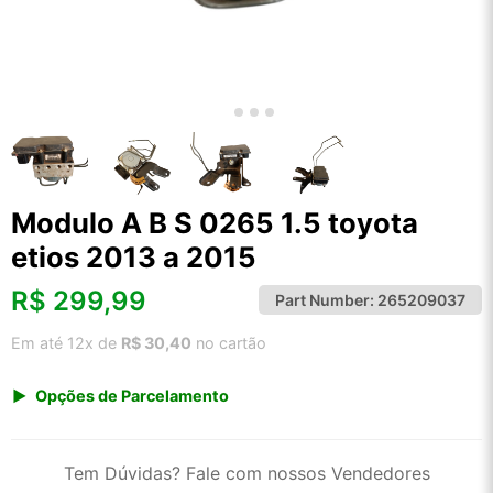
Modulo A B S 0265 1.5 toyota
etios 2013 a 2015
R$
299,99
Part Number:
265209037
Em até 12x de
R$ 30,40
no cartão
Opções de Parcelamento
1x de R$ 299,99 s/ juros
2x de R$ 161,45
Tem Dúvidas? Fale com nossos Vendedores
3x de R$ 109,23