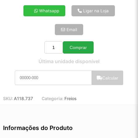
4x de R$ 166,29
Whatsapp
Ligar na Loja
5x de R$ 134,77
6x de R$ 113,65
Email
7x de R$ 98,33
8x de R$ 87,17
9x de R$ 78,46
Comprar
Quantidade
10x de R$ 71,19
Última unidade disponível
11x de R$ 65,52
12x de R$ 60,80
Calcular
SKU:
A118.737
Categoria:
Freios
Informações do Produto